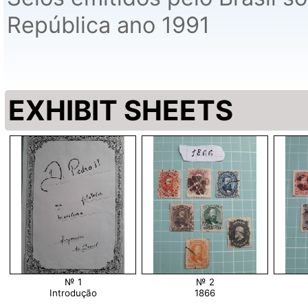
República ano 1991
EXHIBIT SHEETS
№ 1
№ 2
Introdução
1866